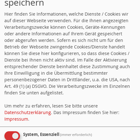
speichern
Bollerwagentour"
Hier finden Sie Informationen, welche Dienste / Cookies wir
auf dieser Webseite verwenden. Für die Ihnen angezeigten
Für ein Jahrzehnt der Gleichstellung
Verarbeitungszwecke können Cookies, Geräte-Kennungen
oder andere Informationen auf Ihrem Gerät gespeichert
Pankow Power 2021 - Für Frauen* ist mehr
oder abgerufen werden. Sofern es sich nicht um für den
drin!
Betrieb der Webseite zwingende Cookies/Dienste handelt
können Sie diese hier konfigurieren, so dass diese Cookies /
Dienste bei Ihnen nicht aktiv sind. Im Falle der Aktivierung
Pankow Power 2021 - Für Frauen* ist mehr
entsprechender Dienste beinhaltet diese Zustimmung auch
drin!
Ihre Einwilligung in die Übermittlung bestimmter
personenbezogener Daten in Drittländer, u.a. die USA, nach
Art. 49 (1) (a) DSGVO. Die Verarbeitungszwecke im Einzelnen
finden Sie unten aufgelistet.
FACEBOOK
Um mehr zu erfahren, lesen Sie bitte unsere
Datenschutzerklärung
. Das Impressum finden Sie hier:
Impressum
.
ASF Pankow - Arbeitsgemeinschaft
System, Essenziell
(immer erforderlich)