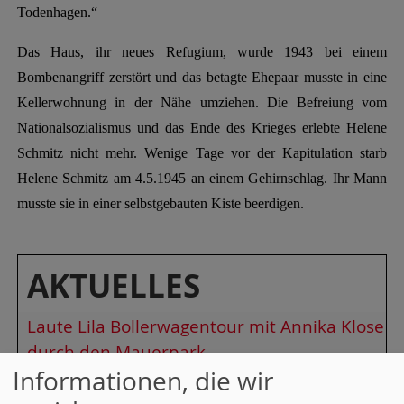
Todenhagen.“
Das Haus, ihr neues Refugium, wurde 1943 bei einem
Bombenangriff zerstört und das betagte Ehepaar musste in eine
Kellerwohnung in der Nähe umziehen. Die Befreiung vom
Nationalsozialismus und das Ende des Krieges erlebte Helene
Schmitz nicht mehr. Wenige Tage vor der Kapitulation starb
Helene Schmitz am 4.5.1945 an einem Gehirnschlag. Ihr Mann
musste sie in einer selbstgebauten Kiste beerdigen.
AKTUELLES
Laute Lila Bollerwagentour mit Annika Klose
durch den Mauerpark
Informationen, die wir
Erfolgreicher Start der "Lila